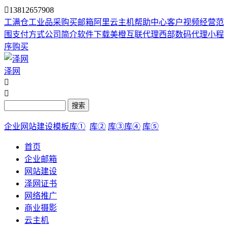

13812657908
工满仓
工业品采购
买邮箱
阿里云主机
帮助中心
客户视频
经营范
围
支付方式
公司简介
软件下载
美橙互联代理
西部数码代理
小程
序购买
泽网


搜索
企业网站建设模板库①
库②
库③
库④
库⑤
首页
企业邮箱
网站建设
泽网证书
网络推广
商业摄影
云主机