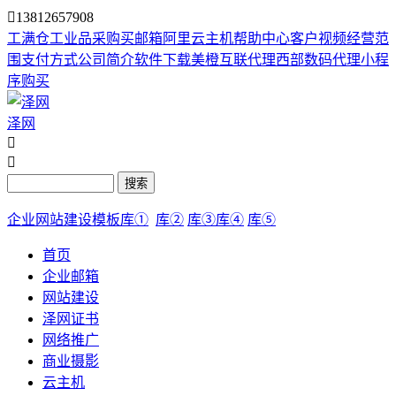

13812657908
工满仓
工业品采购
买邮箱
阿里云主机
帮助中心
客户视频
经营范
围
支付方式
公司简介
软件下载
美橙互联代理
西部数码代理
小程
序购买
泽网


搜索
企业网站建设模板库①
库②
库③
库④
库⑤
首页
企业邮箱
网站建设
泽网证书
网络推广
商业摄影
云主机