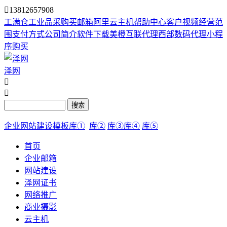

13812657908
工满仓
工业品采购
买邮箱
阿里云主机
帮助中心
客户视频
经营范
围
支付方式
公司简介
软件下载
美橙互联代理
西部数码代理
小程
序购买
泽网


搜索
企业网站建设模板库①
库②
库③
库④
库⑤
首页
企业邮箱
网站建设
泽网证书
网络推广
商业摄影
云主机