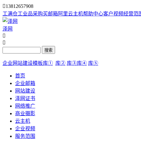

13812657908
工满仓
工业品采购
买邮箱
阿里云主机
帮助中心
客户视频
经营范
泽网


搜索
企业网站建设模板库①
库②
库③
库④
库⑤
首页
企业邮箱
网站建设
泽网证书
网络推广
商业摄影
云主机
企业视频
服务范围