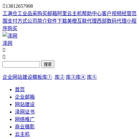

13812657908
工满仓
工业品采购
买邮箱
阿里云主机
帮助中心
客户视频
经营范
围
支付方式
公司简介
软件下载
美橙互联代理
西部数码代理
小程
序购买
泽网


搜索
企业网站建设模板库①
库②
库③
库④
库⑤
首页
企业邮箱
网站建设
泽网证书
网络推广
商业摄影
云主机