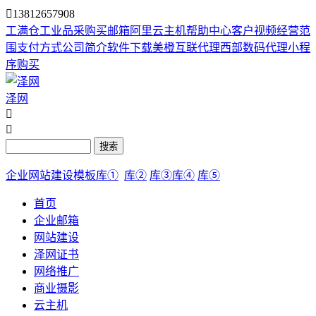

13812657908
工满仓
工业品采购
买邮箱
阿里云主机
帮助中心
客户视频
经营范
围
支付方式
公司简介
软件下载
美橙互联代理
西部数码代理
小程
序购买
泽网


搜索
企业网站建设模板库①
库②
库③
库④
库⑤
首页
企业邮箱
网站建设
泽网证书
网络推广
商业摄影
云主机