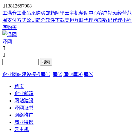

13812657908
工满仓
工业品采购
买邮箱
阿里云主机
帮助中心
客户视频
经营范
围
支付方式
公司简介
软件下载
美橙互联代理
西部数码代理
小程
序购买
泽网


搜索
企业网站建设模板库①
库②
库③
库④
库⑤
首页
企业邮箱
网站建设
泽网证书
网络推广
商业摄影
云主机