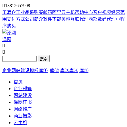

13812657908
工满仓
工业品采购
买邮箱
阿里云主机
帮助中心
客户视频
经营范
围
支付方式
公司简介
软件下载
美橙互联代理
西部数码代理
小程
序购买
泽网


搜索
企业网站建设模板库①
库②
库③
库④
库⑤
首页
企业邮箱
网站建设
泽网证书
网络推广
商业摄影
云主机