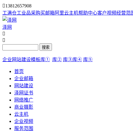

13812657908
工满仓
工业品采购
买邮箱
阿里云主机
帮助中心
客户视频
经营范
泽网


搜索
企业网站建设模板库①
库②
库③
库④
库⑤
首页
企业邮箱
网站建设
泽网证书
网络推广
商业摄影
云主机
企业视频
服务范围