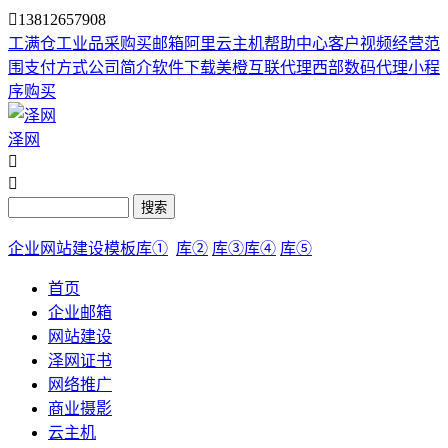

13812657908
工满仓
工业品采购
买邮箱
阿里云主机
帮助中心
客户视频
经营范
围
支付方式
公司简介
软件下载
美橙互联代理
西部数码代理
小程
序购买
泽网


搜索
企业网站建设模板库①
库②
库③
库④
库⑤
首页
企业邮箱
网站建设
泽网证书
网络推广
商业摄影
云主机