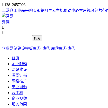

13812657908
工满仓
工业品采购
买邮箱
阿里云主机
帮助中心
客户视频
经营范
泽网


搜索
企业网站建设模板库①
库②
库③
库④
库⑤
首页
企业邮箱
网站建设
泽网证书
网络推广
商业摄影
云主机
企业视频
服务范围