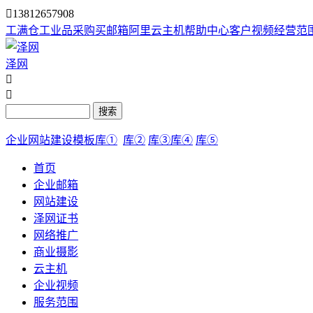

13812657908
工满仓
工业品采购
买邮箱
阿里云主机
帮助中心
客户视频
经营范
泽网


搜索
企业网站建设模板库①
库②
库③
库④
库⑤
首页
企业邮箱
网站建设
泽网证书
网络推广
商业摄影
云主机
企业视频
服务范围