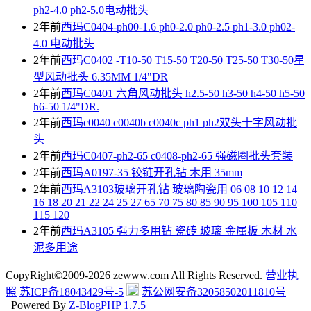
ph2-4.0 ph2-5.0电动批头
2年前
西玛C0404-ph00-1.6 ph0-2.0 ph0-2.5 ph1-3.0 ph02-
4.0 电动批头
2年前
西玛C0402 -T10-50 T15-50 T20-50 T25-50 T30-50星
型风动批头 6.35MM 1/4"DR
2年前
西玛C0401 六角风动批头 h2.5-50 h3-50 h4-50 h5-50
h6-50 1/4"DR.
2年前
西玛c0040 c0040b c0040c ph1 ph2双头十字风动批
头
2年前
西玛C0407-ph2-65 c0408-ph2-65 强磁圈批头套装
2年前
西玛A0197-35 铰链开孔钻 木用 35mm
2年前
西玛A3103玻璃开孔钻 玻璃陶瓷用 06 08 10 12 14
16 18 20 21 22 24 25 27 65 70 75 80 85 90 95 100 105 110
115 120
2年前
西玛A3105 强力多用钻 瓷砖 玻璃 金属板 木材 水
泥多用途
CopyRight©2009-2026 zewww.com All Rights Reserved.
营业执
照
苏ICP备18043429号-5
苏公网安备32058502011810号
Powered By
Z-BlogPHP 1.7.5