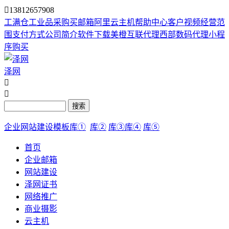

13812657908
工满仓
工业品采购
买邮箱
阿里云主机
帮助中心
客户视频
经营范
围
支付方式
公司简介
软件下载
美橙互联代理
西部数码代理
小程
序购买
泽网


搜索
企业网站建设模板库①
库②
库③
库④
库⑤
首页
企业邮箱
网站建设
泽网证书
网络推广
商业摄影
云主机