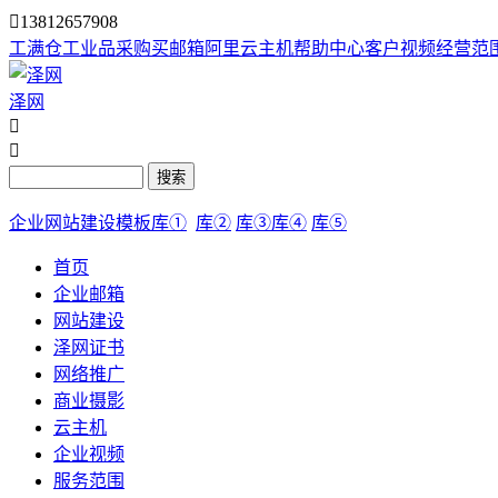

13812657908
工满仓
工业品采购
买邮箱
阿里云主机
帮助中心
客户视频
经营范
泽网


搜索
企业网站建设模板库①
库②
库③
库④
库⑤
首页
企业邮箱
网站建设
泽网证书
网络推广
商业摄影
云主机
企业视频
服务范围