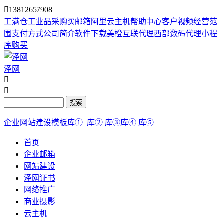

13812657908
工满仓
工业品采购
买邮箱
阿里云主机
帮助中心
客户视频
经营范
围
支付方式
公司简介
软件下载
美橙互联代理
西部数码代理
小程
序购买
泽网


搜索
企业网站建设模板库①
库②
库③
库④
库⑤
首页
企业邮箱
网站建设
泽网证书
网络推广
商业摄影
云主机