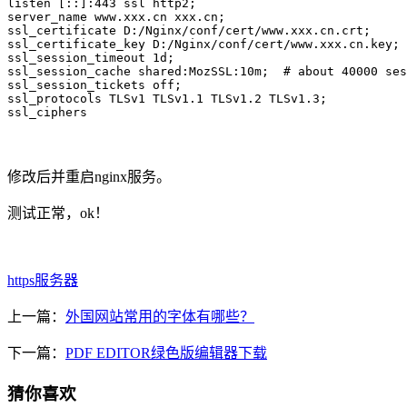
listen [::]:443 ssl http2;

server_name www.xxx.cn xxx.cn;

ssl_certificate D:/Nginx/conf/cert/www.xxx.cn.crt;

ssl_certificate_key D:/Nginx/conf/cert/www.xxx.cn.key;

ssl_session_timeout 1d;

ssl_session_cache shared:MozSSL:10m;  # about 40000 ses
ssl_session_tickets off;

ssl_protocols TLSv1 TLSv1.1 TLSv1.2 TLSv1.3;

ssl_ciphers
修改后并重启nginx服务。
测试正常，ok！
https
服务器
上一篇：
外国网站常用的字体有哪些？
下一篇：
PDF EDITOR绿色版编辑器下载
猜你喜欢