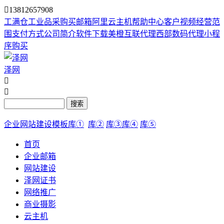

13812657908
工满仓
工业品采购
买邮箱
阿里云主机
帮助中心
客户视频
经营范
围
支付方式
公司简介
软件下载
美橙互联代理
西部数码代理
小程
序购买
泽网


搜索
企业网站建设模板库①
库②
库③
库④
库⑤
首页
企业邮箱
网站建设
泽网证书
网络推广
商业摄影
云主机