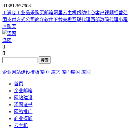

13812657908
工满仓
工业品采购
买邮箱
阿里云主机
帮助中心
客户视频
经营范
围
支付方式
公司简介
软件下载
美橙互联代理
西部数码代理
小程
序购买
泽网


搜索
企业网站建设模板库①
库②
库③
库④
库⑤
首页
企业邮箱
网站建设
泽网证书
网络推广
商业摄影
云主机