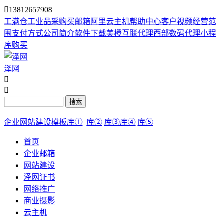

13812657908
工满仓
工业品采购
买邮箱
阿里云主机
帮助中心
客户视频
经营范
围
支付方式
公司简介
软件下载
美橙互联代理
西部数码代理
小程
序购买
泽网


搜索
企业网站建设模板库①
库②
库③
库④
库⑤
首页
企业邮箱
网站建设
泽网证书
网络推广
商业摄影
云主机