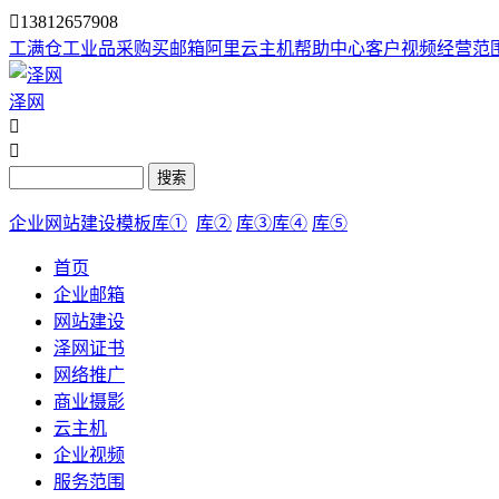

13812657908
工满仓
工业品采购
买邮箱
阿里云主机
帮助中心
客户视频
经营范
泽网


搜索
企业网站建设模板库①
库②
库③
库④
库⑤
首页
企业邮箱
网站建设
泽网证书
网络推广
商业摄影
云主机
企业视频
服务范围