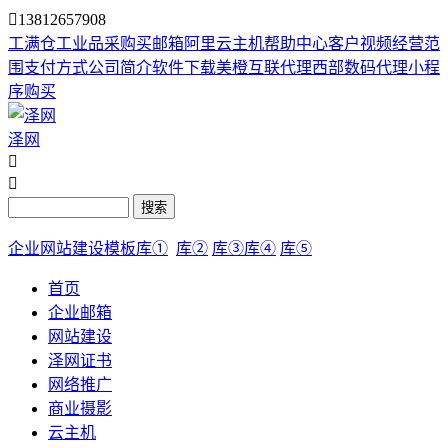

13812657908
工满仓
工业品采购
买邮箱
阿里云主机
帮助中心
客户视频
经营范
围
支付方式
公司简介
软件下载
美橙互联代理
西部数码代理
小程
序购买
泽网


搜索
企业网站建设模板库①
库②
库③
库④
库⑤
首页
企业邮箱
网站建设
泽网证书
网络推广
商业摄影
云主机