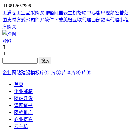

13812657908
工满仓
工业品采购
买邮箱
阿里云主机
帮助中心
客户视频
经营范
围
支付方式
公司简介
软件下载
美橙互联代理
西部数码代理
小程
序购买
泽网


搜索
企业网站建设模板库①
库②
库③
库④
库⑤
首页
企业邮箱
网站建设
泽网证书
网络推广
商业摄影
云主机