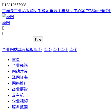

13812657908
工满仓
工业品采购
买邮箱
阿里云主机
帮助中心
客户视频
经营范
泽网


搜索
企业网站建设模板库①
库②
库③
库④
库⑤
首页
企业邮箱
网站建设
泽网证书
网络推广
商业摄影
云主机
企业视频
服务范围