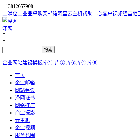

13812657908
工满仓
工业品采购
买邮箱
阿里云主机
帮助中心
客户视频
经营范
泽网


搜索
企业网站建设模板库①
库②
库③
库④
库⑤
首页
企业邮箱
网站建设
泽网证书
网络推广
商业摄影
云主机
企业视频
服务范围