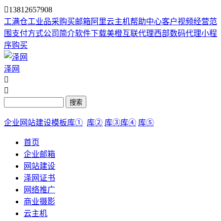

13812657908
工满仓
工业品采购
买邮箱
阿里云主机
帮助中心
客户视频
经营范
围
支付方式
公司简介
软件下载
美橙互联代理
西部数码代理
小程
序购买
泽网


搜索
企业网站建设模板库①
库②
库③
库④
库⑤
首页
企业邮箱
网站建设
泽网证书
网络推广
商业摄影
云主机