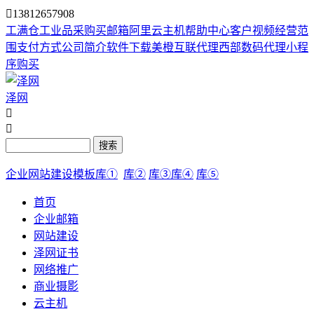

13812657908
工满仓
工业品采购
买邮箱
阿里云主机
帮助中心
客户视频
经营范
围
支付方式
公司简介
软件下载
美橙互联代理
西部数码代理
小程
序购买
泽网


搜索
企业网站建设模板库①
库②
库③
库④
库⑤
首页
企业邮箱
网站建设
泽网证书
网络推广
商业摄影
云主机