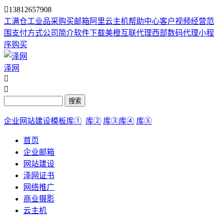

13812657908
工满仓
工业品采购
买邮箱
阿里云主机
帮助中心
客户视频
经营范
围
支付方式
公司简介
软件下载
美橙互联代理
西部数码代理
小程
序购买
泽网


搜索
企业网站建设模板库①
库②
库③
库④
库⑤
首页
企业邮箱
网站建设
泽网证书
网络推广
商业摄影
云主机