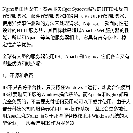
Nginx是由伊戈尔・赛索耶夫(Igor Sysoev)编写的HTTP和反向
代理服务器、邮件代理服务器和通用TCP / UDP代理服务器，
使用异步事件驱动的方法来处理请求。Nginx是一款面向性能
设计的HTTP服务器，其目标就是超越Apache Web服务器的性
能，所以和Apache等其他服务器相比，它具有占有存少、稳
定性高等优势。
全球有大量的服务器使用IIS、Apache和Nginx，它们各自又有
哪些优势和缺点呢?
1，开源和收费
IIS不具备跨平台性，只支持在Windows上运行，想要合法使用
IIS就要购买正版的Windows操作系统。而Apache和Nginx都是
完全免费的，不需要支付任何费用就可以下载并使用。由于大
部分科技公司的服务器采用Linux操作系统，因此会更多地使
用Apache和Nginx;而对于那些服务器都采用Windows系统的大
型企业，一般会选用IIS作为服务器。