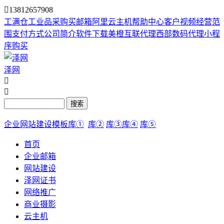

13812657908
工满仓
工业品采购
买邮箱
阿里云主机
帮助中心
客户视频
经营范
围
支付方式
公司简介
软件下载
美橙互联代理
西部数码代理
小程
序购买
泽网


搜索
企业网站建设模板库①
库②
库③
库④
库⑤
首页
企业邮箱
网站建设
泽网证书
网络推广
商业摄影
云主机