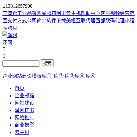

13812657908
工满仓
工业品采购
买邮箱
阿里云主机
帮助中心
客户视频
经营范
围
支付方式
公司简介
软件下载
美橙互联代理
西部数码代理
小程
序购买
泽网


搜索
企业网站建设模板库①
库②
库③
库④
库⑤
首页
企业邮箱
网站建设
泽网证书
网络推广
商业摄影
云主机