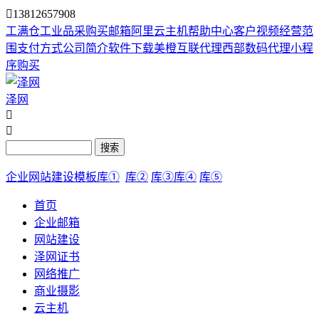

13812657908
工满仓
工业品采购
买邮箱
阿里云主机
帮助中心
客户视频
经营范
围
支付方式
公司简介
软件下载
美橙互联代理
西部数码代理
小程
序购买
泽网


搜索
企业网站建设模板库①
库②
库③
库④
库⑤
首页
企业邮箱
网站建设
泽网证书
网络推广
商业摄影
云主机