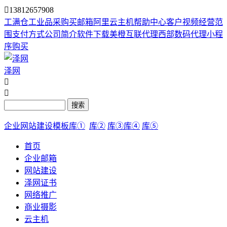

13812657908
工满仓
工业品采购
买邮箱
阿里云主机
帮助中心
客户视频
经营范
围
支付方式
公司简介
软件下载
美橙互联代理
西部数码代理
小程
序购买
泽网


搜索
企业网站建设模板库①
库②
库③
库④
库⑤
首页
企业邮箱
网站建设
泽网证书
网络推广
商业摄影
云主机