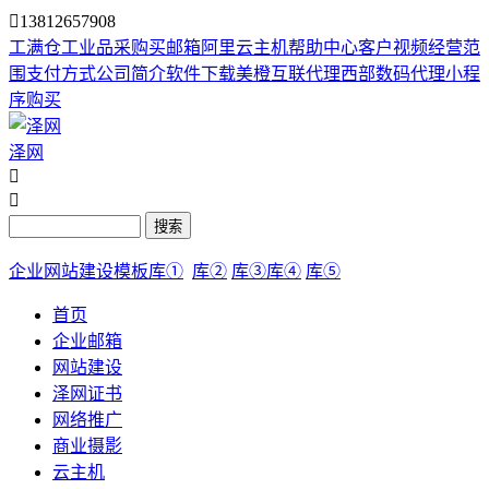

13812657908
工满仓
工业品采购
买邮箱
阿里云主机
帮助中心
客户视频
经营范
围
支付方式
公司简介
软件下载
美橙互联代理
西部数码代理
小程
序购买
泽网


搜索
企业网站建设模板库①
库②
库③
库④
库⑤
首页
企业邮箱
网站建设
泽网证书
网络推广
商业摄影
云主机