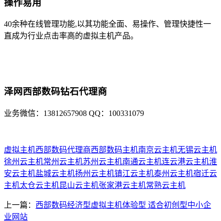
操作易用
40余种在线管理功能,以其功能全面、易操作、管理快捷性一
直成为行业点击率高的虚拟主机产品。
泽网西部数码钻石代理商
业务微信：13812657908 QQ：100331079
虚拟主机
西部数码代理商
西部数码主机
南京云主机
无锡云主机
徐州云主机
常州云主机
苏州云主机
南通云主机
连云港云主机
淮
安云主机
盐城云主机
扬州云主机
镇江云主机
泰州云主机
宿迁云
主机
太仓云主机
昆山云主机
张家港云主机
常熟云主机
上一篇：
西部数码经济型虚拟主机体验型 适合初创型中小企
业网站