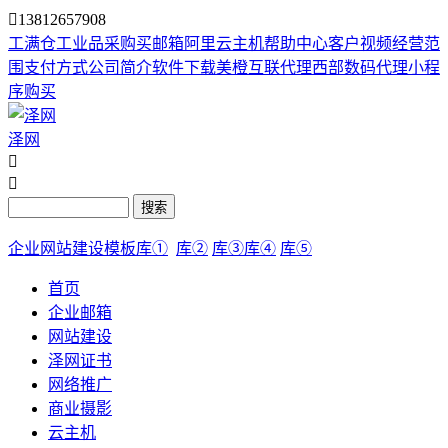

13812657908
工满仓
工业品采购
买邮箱
阿里云主机
帮助中心
客户视频
经营范
围
支付方式
公司简介
软件下载
美橙互联代理
西部数码代理
小程
序购买
泽网


搜索
企业网站建设模板库①
库②
库③
库④
库⑤
首页
企业邮箱
网站建设
泽网证书
网络推广
商业摄影
云主机