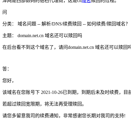
泽网是西部数码的钻石代理商，这是cn
域名
赎回的过程。
问
分类： 域名问题 -- 解析/DNS/续费赎回 -- 如何续费/赎回域名？
主题： domain.net.cn 域名还可以赎回吗
在后台看不到这个域名了，请问domain.net.cn 域名还可以赎回
答：
您好，
该域名在您账号下 2021-10-26已到期，到期后未及时续
若超过赎回宽限期，将无法再受理赎回。
请您多留意我司的续费通知，非常感谢您长期对我司的支持!