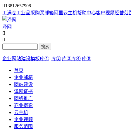

13812657908
工满仓
工业品采购
买邮箱
阿里云主机
帮助中心
客户视频
经营范
泽网


搜索
企业网站建设模板库①
库②
库③
库④
库⑤
首页
企业邮箱
网站建设
泽网证书
网络推广
商业摄影
云主机
企业视频
服务范围