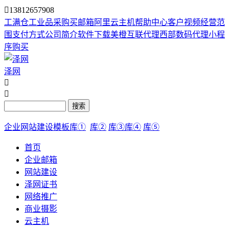

13812657908
工满仓
工业品采购
买邮箱
阿里云主机
帮助中心
客户视频
经营范
围
支付方式
公司简介
软件下载
美橙互联代理
西部数码代理
小程
序购买
泽网


搜索
企业网站建设模板库①
库②
库③
库④
库⑤
首页
企业邮箱
网站建设
泽网证书
网络推广
商业摄影
云主机