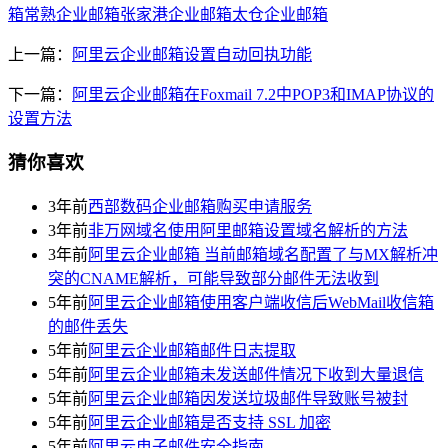
箱
常熟企业邮箱
张家港企业邮箱
太仓企业邮箱
上一篇：
阿里云企业邮箱设置自动回执功能
下一篇：
阿里云企业邮箱在Foxmail 7.2中POP3和IMAP协议的
设置方法
猜你喜欢
3年前
西部数码企业邮箱购买申请服务
3年前
非万网域名使用阿里邮箱设置域名解析的方法
3年前
阿里云企业邮箱 当前邮箱域名配置了与MX解析冲
突的CNAME解析，可能导致部分邮件无法收到
5年前
阿里云企业邮箱使用客户端收信后WebMail收信箱
的邮件丢失
5年前
阿里云企业邮箱邮件日志提取
5年前
阿里云企业邮箱未发送邮件情况下收到大量退信
5年前
阿里云企业邮箱因发送垃圾邮件导致账号被封
5年前
阿里云企业邮箱是否支持 SSL 加密
5年前
阿里云电子邮件安全指南