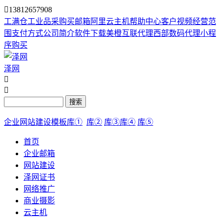

13812657908
工满仓
工业品采购
买邮箱
阿里云主机
帮助中心
客户视频
经营范
围
支付方式
公司简介
软件下载
美橙互联代理
西部数码代理
小程
序购买
泽网


搜索
企业网站建设模板库①
库②
库③
库④
库⑤
首页
企业邮箱
网站建设
泽网证书
网络推广
商业摄影
云主机