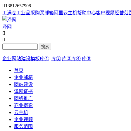

13812657908
工满仓
工业品采购
买邮箱
阿里云主机
帮助中心
客户视频
经营范
泽网


搜索
企业网站建设模板库①
库②
库③
库④
库⑤
首页
企业邮箱
网站建设
泽网证书
网络推广
商业摄影
云主机
企业视频
服务范围