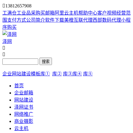

13812657908
工满仓
工业品采购
买邮箱
阿里云主机
帮助中心
客户视频
经营范
围
支付方式
公司简介
软件下载
美橙互联代理
西部数码代理
小程
序购买
泽网


搜索
企业网站建设模板库①
库②
库③
库④
库⑤
首页
企业邮箱
网站建设
泽网证书
网络推广
商业摄影
云主机