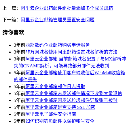
上一篇：
阿里云企业邮箱邮件组批量添加多个成员邮箱
下一篇：
阿里云企业邮箱管理员重置安全问题
猜你喜欢
3年前
西部数码企业邮箱购买申请服务
3年前
非万网域名使用阿里邮箱设置域名解析的方法
3年前
阿里云企业邮箱 当前邮箱域名配置了与MX解析冲
突的CNAME解析，可能导致部分邮件无法收到
5年前
阿里云企业邮箱使用客户端收信后WebMail收信箱
的邮件丢失
5年前
阿里云企业邮箱邮件日志提取
5年前
阿里云企业邮箱未发送邮件情况下收到大量退信
5年前
阿里云企业邮箱因发送垃圾邮件导致账号被封
5年前
阿里云企业邮箱是否支持 SSL 加密
5年前
阿里云电子邮件安全指南
5年前
如何识别钓鱼邮件以保护帐号安全