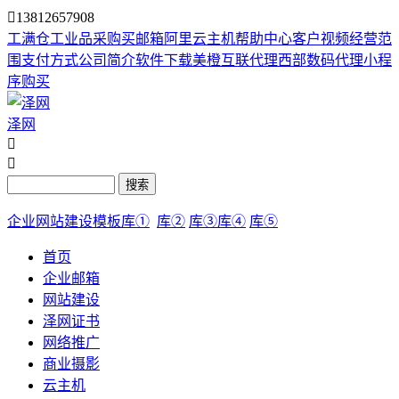

13812657908
工满仓
工业品采购
买邮箱
阿里云主机
帮助中心
客户视频
经营范
围
支付方式
公司简介
软件下载
美橙互联代理
西部数码代理
小程
序购买
泽网


搜索
企业网站建设模板库①
库②
库③
库④
库⑤
首页
企业邮箱
网站建设
泽网证书
网络推广
商业摄影
云主机